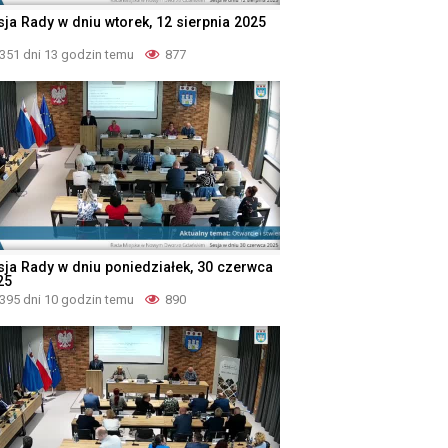
sja Rady w dniu wtorek, 12 sierpnia 2025
351 dni 13 godzin temu
877
sja Rady w dniu poniedziałek, 30 czerwca
25
395 dni 10 godzin temu
890