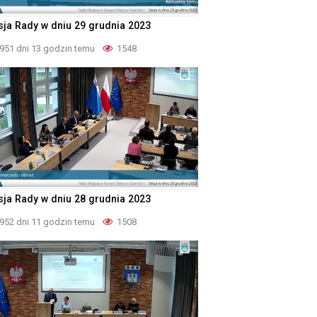
sja Rady w dniu 29 grudnia 2023
951 dni 13 godzin temu
1548
sja Rady w dniu 28 grudnia 2023
952 dni 11 godzin temu
1508