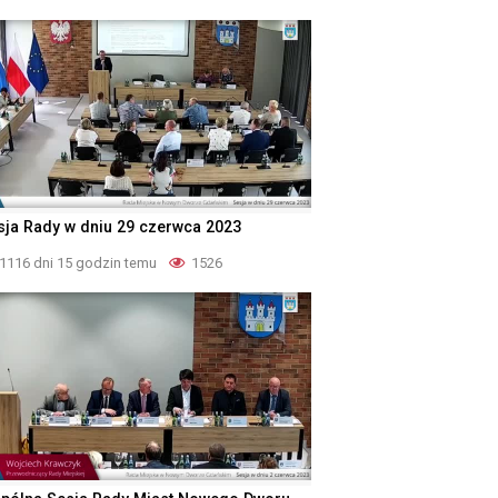
sja Rady w dniu 29 czerwca 2023
1116 dni 15 godzin temu
1526