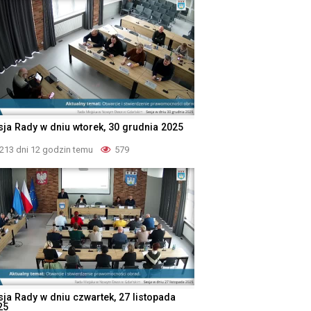
sja Rady w dniu wtorek, 30 grudnia 2025
213 dni 12 godzin temu
579
sja Rady w dniu czwartek, 27 listopada
25