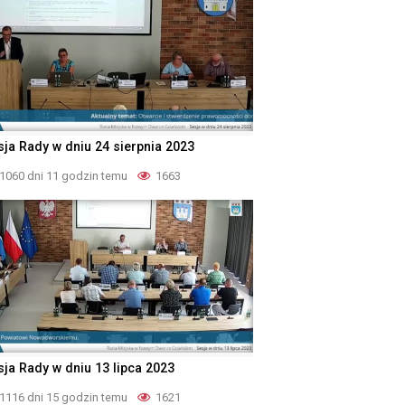
sja Rady w dniu 24 sierpnia 2023
1060 dni 11 godzin temu
1663
sja Rady w dniu 13 lipca 2023
1116 dni 15 godzin temu
1621