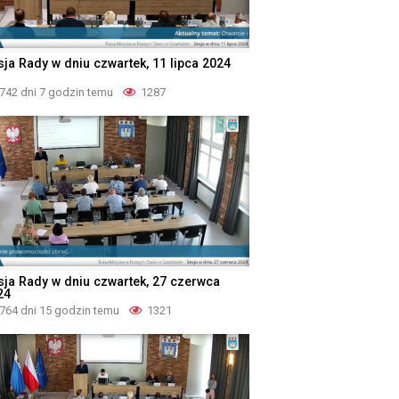
sja Rady w dniu czwartek, 11 lipca 2024
742 dni 7 godzin temu
1287
sja Rady w dniu czwartek, 27 czerwca
24
764 dni 15 godzin temu
1321