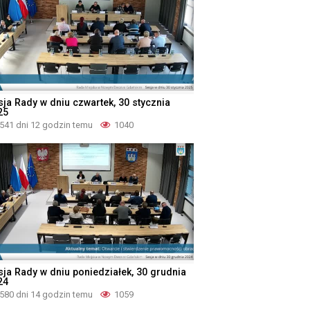
sja Rady w dniu czwartek, 30 stycznia
25
541 dni 12 godzin temu
1040
sja Rady w dniu poniedziałek, 30 grudnia
24
580 dni 14 godzin temu
1059