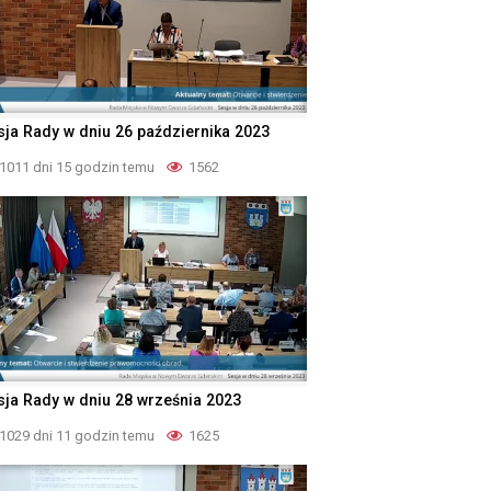
sja Rady w dniu 26 października 2023
1011 dni 15 godzin temu
1562
sja Rady w dniu 28 września 2023
1029 dni 11 godzin temu
1625