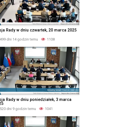
sja Rady w dniu czwartek, 20 marca 2025
499 dni 14 godzin temu
1108
sja Rady w dniu poniedziałek, 3 marca
25
520 dni 9 godzin temu
1041