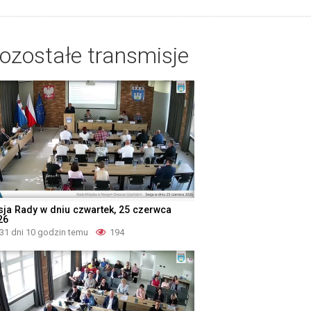
ozostałe transmisje
sja Rady w dniu czwartek, 25 czerwca
26
31 dni 10 godzin temu
194