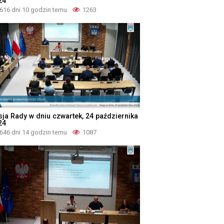
24
616 dni 10 godzin temu
1263
sja Rady w dniu czwartek, 24 października
24
646 dni 14 godzin temu
1087