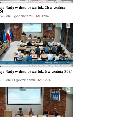
sja Rady w dniu czwartek, 26 września
24
679 dni 6 godzin temu
1204
sja Rady w dniu czwartek, 5 września 2024
700 dni 11 godzin temu
1274