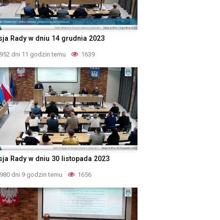
sja Rady w dniu 14 grudnia 2023
952 dni 11 godzin temu
1639
sja Rady w dniu 30 listopada 2023
980 dni 9 godzin temu
1656