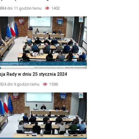
884 dni 11 godzin temu
1402
sja Rady w dniu 25 stycznia 2024
924 dni 9 godzin temu
1598