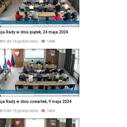
sja Rady w dniu piątek, 24 maja 2024
801 dni 14 godzin temu
1498
sja Rady w dniu czwartek, 9 maja 2024
815 dni 15 godzin temu
1434