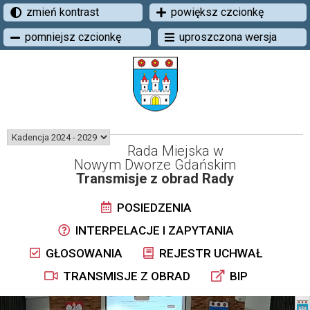
zmień kontrast
powiększ czcionkę
pomniejsz czcionkę
uproszczona wersja
Rada Miejska w
Nowym Dworze Gdańskim
Transmisje z obrad Rady
POSIEDZENIA
INTERPELACJE I ZAPYTANIA
GŁOSOWANIA
REJESTR UCHWAŁ
TRANSMISJE Z OBRAD
BIP