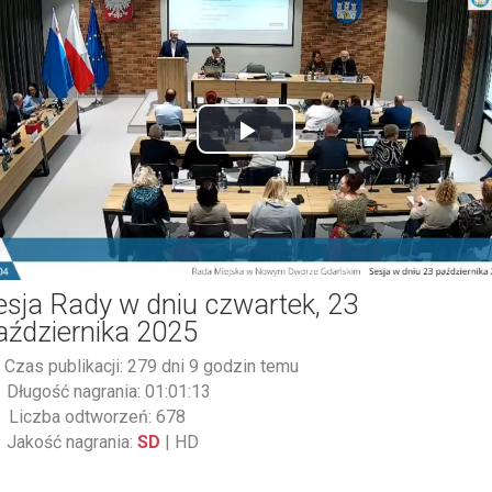
Play
Video
esja Rady w dniu czwartek, 23
aździernika 2025
Czas publikacji: 279 dni 9 godzin temu
Długość nagrania: 01:01:13
Liczba odtworzeń: 678
Jakość nagrania:
SD
|
HD