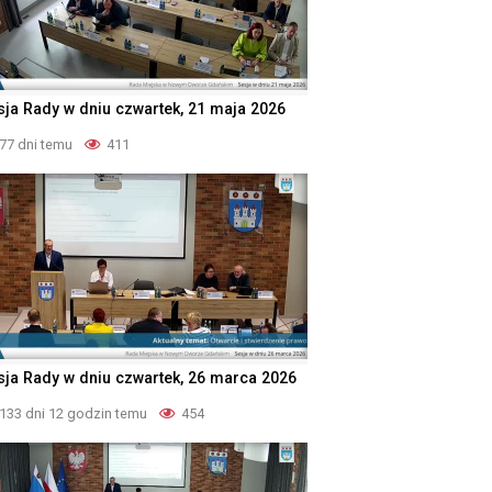
sja Rady w dniu czwartek, 21 maja 2026
77 dni temu
411
sja Rady w dniu czwartek, 26 marca 2026
133 dni 12 godzin temu
454