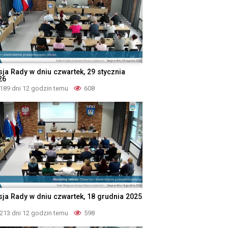
sja Rady w dniu czwartek, 29 stycznia
26
189 dni 12 godzin temu
608
sja Rady w dniu czwartek, 18 grudnia 2025
213 dni 12 godzin temu
598