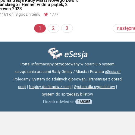
pólna Sesja Rady Miast Nowego Dworu
ańskiego i Hennef w dniu piątek, 2
erwca 2023
1161 dni 8 godzin temu
1777
1
2
3
następn
Portal informacyjny przygotowany w oparciu o system
zarządzania pracami Rady Gminy / Miasta i Powiatu
eSesja.pl
Polecamy:
System do zdalnych głosowań
|
Transmisje z obrad
sesji
|
Napisy do filmów z sesji
|
System dla sygnalistów
|
System do sprzedaży biletów
Licznik odwiedzin
168085