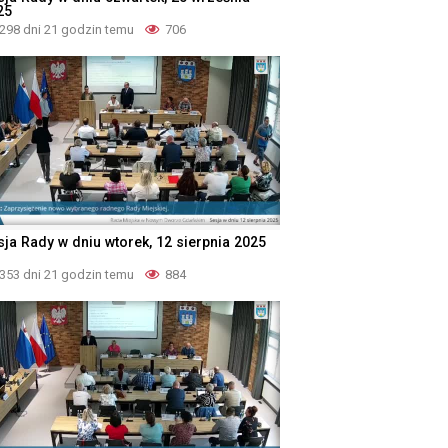
25
298 dni 21 godzin temu
706
sja Rady w dniu wtorek, 12 sierpnia 2025
353 dni 21 godzin temu
884