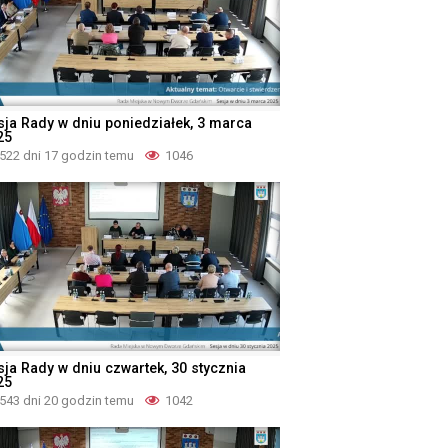
sja Rady w dniu poniedziałek, 3 marca
25
522 dni 17 godzin temu
1046
sja Rady w dniu czwartek, 30 stycznia
25
543 dni 20 godzin temu
1042