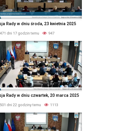
sja Rady w dniu środa, 23 kwietnia 2025
471 dni 17 godzin temu
947
sja Rady w dniu czwartek, 20 marca 2025
501 dni 22 godziny temu
1113