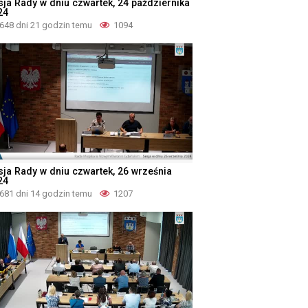
sja Rady w dniu czwartek, 24 października
24
648 dni 21 godzin temu
1094
sja Rady w dniu czwartek, 26 września
24
681 dni 14 godzin temu
1207