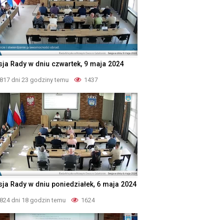
sja Rady w dniu czwartek, 9 maja 2024
817 dni 23 godziny temu
1437
sja Rady w dniu poniedziałek, 6 maja 2024
824 dni 18 godzin temu
1624