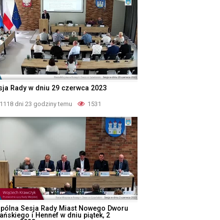
sja Rady w dniu 29 czerwca 2023
1118 dni 23 godziny temu
1531
pólna Sesja Rady Miast Nowego Dworu
ańskiego i Hennef w dniu piątek, 2