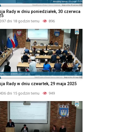
sja Rady w dniu poniedziałek, 30 czerwca
25
397 dni 18 godzin temu
896
sja Rady w dniu czwartek, 29 maja 2025
436 dni 15 godzin temu
949