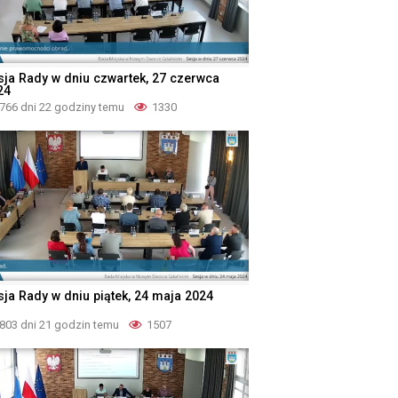
sja Rady w dniu czwartek, 27 czerwca
24
766 dni 22 godziny temu
1330
sja Rady w dniu piątek, 24 maja 2024
803 dni 21 godzin temu
1507