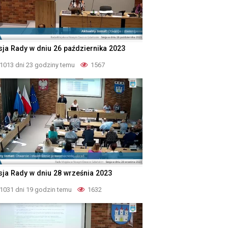
sja Rady w dniu 26 października 2023
1013 dni 23 godziny temu
1567
sja Rady w dniu 28 września 2023
1031 dni 19 godzin temu
1632