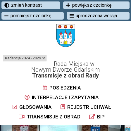
zmień kontrast
powiększ czcionkę
pomniejsz czcionkę
uproszczona wersja
Rada Miejska w
Nowym Dworze Gdańskim
Transmisje z obrad Rady
POSIEDZENIA
INTERPELACJE I ZAPYTANIA
GŁOSOWANIA
REJESTR UCHWAŁ
TRANSMISJE Z OBRAD
BIP