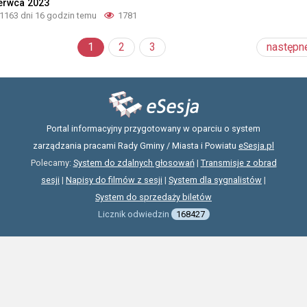
erwca 2023
1163 dni 16 godzin temu
1781
1
2
3
następn
Portal informacyjny przygotowany w oparciu o system
zarządzania pracami Rady Gminy / Miasta i Powiatu
eSesja.pl
Polecamy:
System do zdalnych głosowań
|
Transmisje z obrad
sesji
|
Napisy do filmów z sesji
|
System dla sygnalistów
|
System do sprzedaży biletów
Licznik odwiedzin
168427