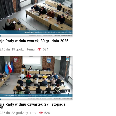
sja Rady w dniu wtorek, 30 grudnia 2025
215 dni 19 godzin temu
584
sja Rady w dniu czwartek, 27 listopada
25
236 dni 22 godziny temu
626