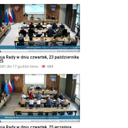
sja Rady w dniu czwartek, 23 października
25
281 dni 17 godzin temu
684
sja Rady w dniu czwartek, 25 września