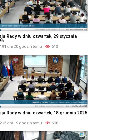
sja Rady w dniu czwartek, 29 stycznia
26
191 dni 20 godzin temu
613
sja Rady w dniu czwartek, 18 grudnia 2025
215 dni 19 godzin temu
608