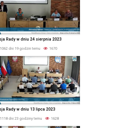
sja Rady w dniu 24 sierpnia 2023
1062 dni 19 godzin temu
1670
sja Rady w dniu 13 lipca 2023
1118 dni 23 godziny temu
1628