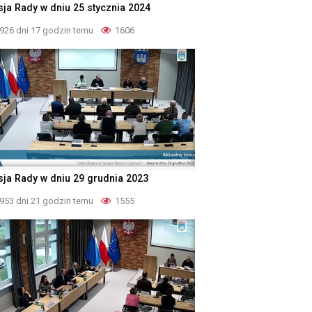
sja Rady w dniu 25 stycznia 2024
926 dni 17 godzin temu
1606
sja Rady w dniu 29 grudnia 2023
953 dni 21 godzin temu
1555