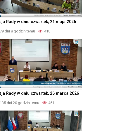
sja Rady w dniu czwartek, 21 maja 2026
79 dni 8 godzin temu
418
sja Rady w dniu czwartek, 26 marca 2026
135 dni 20 godzin temu
461