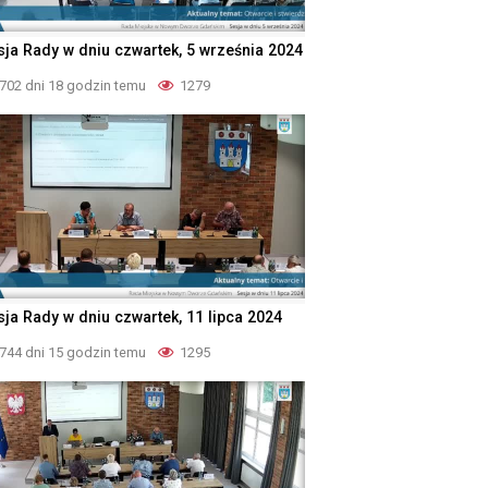
sja Rady w dniu czwartek, 5 września 2024
702 dni 18 godzin temu
1279
sja Rady w dniu czwartek, 11 lipca 2024
744 dni 15 godzin temu
1295