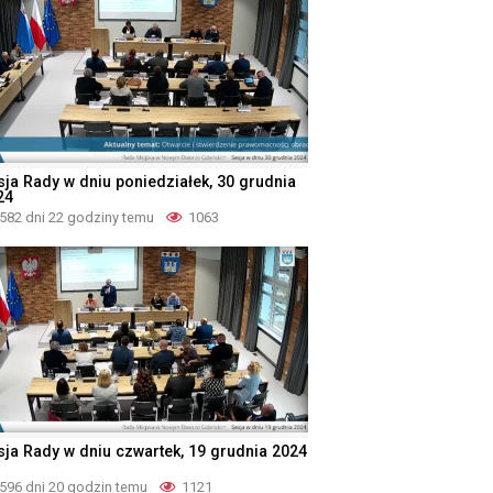
sja Rady w dniu poniedziałek, 30 grudnia
24
582 dni 22 godziny temu
1063
sja Rady w dniu czwartek, 19 grudnia 2024
596 dni 20 godzin temu
1121