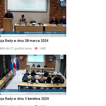
sja Rady w dniu 28 marca 2024
843 dni 21 godzin temu
1400
sja Rady w dniu 5 kwietnia 2024