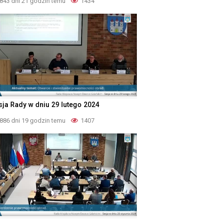
843 dni 21 godzin temu
1434
sja Rady w dniu 29 lutego 2024
886 dni 19 godzin temu
1407