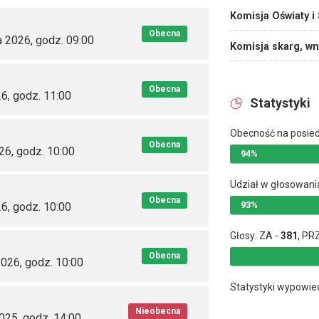
Komisja Oświaty i
Obecna
a 2026, godz. 09:00
Komisja skarg, wn
Obecna
6, godz. 11:00
Statystyki
Obecność na posie
Obecna
26, godz. 10:00
94%
Udział w głosowani
Obecna
93%
6, godz. 10:00
Głosy: ZA -
381
, PR
Obecna
2026, godz. 10:00
Statystyki wypowie
Nieobecna
025, godz. 14:00