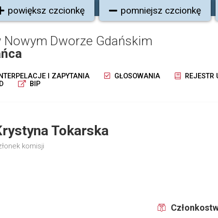
powiększ czcionkę
pomniejsz czcionkę
 w Nowym Dworze Gdańskim
ańca
NTERPELACJE I ZAPYTANIA
GŁOSOWANIA
REJESTR
D
BIP
Krystyna Tokarska
złonek komisji
Członkostw