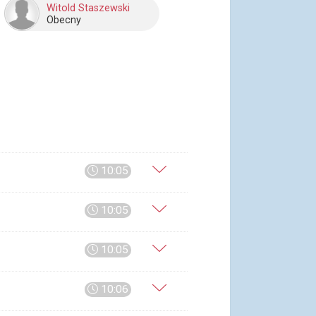
Witold Staszewski
Obecny
10:05
10:05
10:05
10:06