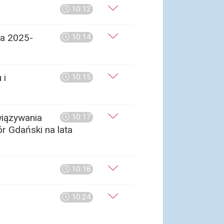
10:12
ta 2025-
10:14
 i
10:15
wiązywania
10:17
 Gdański na lata
10:18
10:24