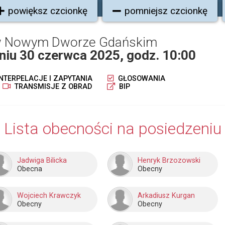
powiększ czcionkę
pomniejsz czcionkę
 w Nowym Dworze Gdańskim
dniu 30 czerwca 2025, godz. 10:00
NTERPELACJE I ZAPYTANIA
GŁOSOWANIA
TRANSMISJE Z OBRAD
BIP
Lista obecności na posiedzeniu
Jadwiga Bilicka
Henryk Brzozowski
Obecna
Obecny
Wojciech Krawczyk
Arkadiusz Kurgan
Obecny
Obecny