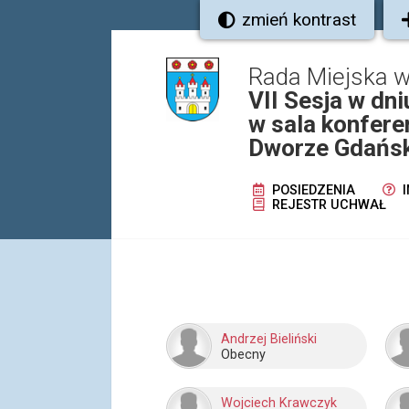
zmień kontrast
Rada Miejska
VII Sesja w dn
w sala konfer
Dworze Gdańs
POSIEDZENIA
I
REJESTR UCHWAŁ
Andrzej Bieliński
Obecny
Wojciech Krawczyk