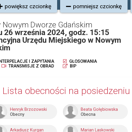
powiększ czcionkę
pomniejsz czcionkę
 w Nowym Dworze Gdańskim
iu 26 września 2024, godz. 15:15
encyjna Urzędu Miejskiego w Nowym
kim
NTERPELACJE I ZAPYTANIA
GŁOSOWANIA
TRANSMISJE Z OBRAD
BIP
Lista obecności na posiedzeniu
Henryk Brzozowski
Beata Gołębiowska
Obecny
Obecna
Arkadiusz Kurgan
Marian Laskowski