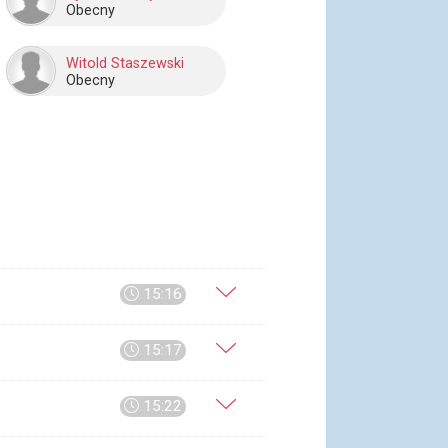
Obecny
Witold Staszewski
Obecny
15:16
15:17
15:22