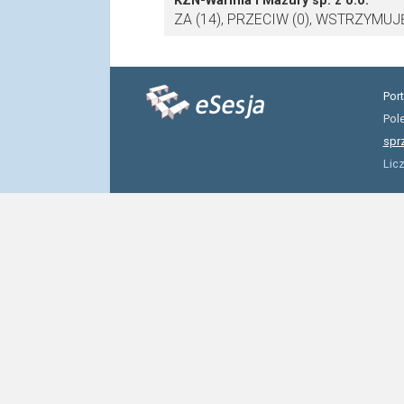
KZN-Warmia i Mazury sp. z o.o.
ZA (14), PRZECIW (0), WSTRZYMUJĘ 
Por
Pol
spr
Lic