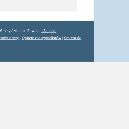
Gminy / Miasta i Powiatu
eSesja.pl
lmów z sesji
|
System dla sygnalistów
|
System do