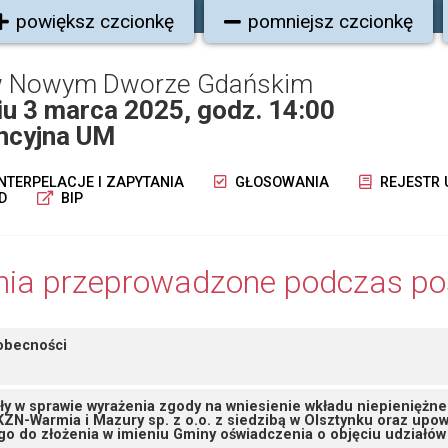
powiększ czcionkę
pomniejsz czcionkę
 w Nowym Dworze Gdańskim
iu 3 marca 2025, godz. 14:00
encyjna UM
NTERPELACJE I ZAPYTANIA
GŁOSOWANIA
REJESTR
D
BIP
ia przeprowadzone podczas po
obecności
ły w sprawie wyrażenia zgody na wniesienie wkładu niepieniężne
ZN-Warmia i Mazury sp. z o.o. z siedzibą w Olsztynku oraz upo
 do złożenia w imieniu Gminy oświadczenia o objęciu udziałów 