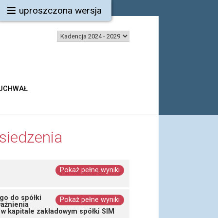
uproszczona wersja
 UCHWAŁ
siedzenia
Pokaż pełne wyniki
go do spółki
Pokaż pełne wyniki
ważnienia
w kapitale zakładowym spółki SIM