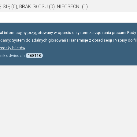
SIĘ (0), BRAK GŁOSU (0), NIEOBECNI (1)
tal informacyjny przygotowany w oparciu o system zarządzania pracami Rady 
ecamy:
System do zdalnych głosowań
|
Transmisje z obrad sesji
|
Napisy do fi
zedaży biletów
znik odwiedzin
168118