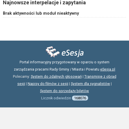
Najnowsze interpelacje i zapytania
Brak aktywności lub moduł nieaktywny
Portal informacyjny przygotowany w oparciu o system
zarządzania pracami Rady Gminy / Miasta i Powiatu
eSesja.pl
Polecamy:
System do zdalnych głosowań
|
Transmisje z obrad
sesji
|
Napisy do filmów z sesji
|
System dla sygnalistów
|
System do sprzedaży biletów
Licznik odwiedzin
168076