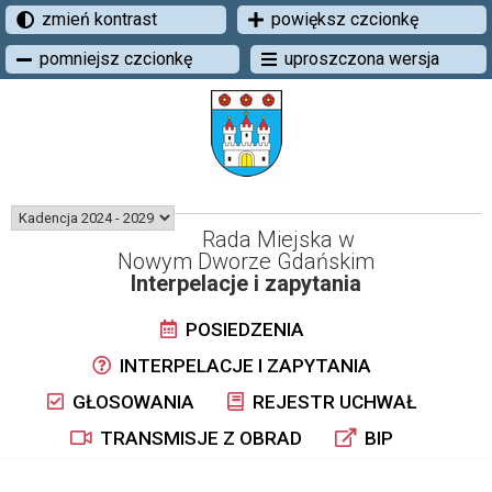
zmień kontrast
powiększ czcionkę
pomniejsz czcionkę
uproszczona wersja
Rada Miejska w
Nowym Dworze Gdańskim
Interpelacje i zapytania
POSIEDZENIA
INTERPELACJE I ZAPYTANIA
GŁOSOWANIA
REJESTR UCHWAŁ
TRANSMISJE Z OBRAD
BIP