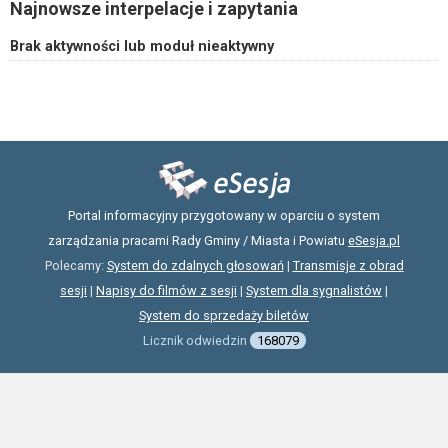
Najnowsze interpelacje i zapytania
Brak aktywności lub moduł nieaktywny
Portal informacyjny przygotowany w oparciu o system
zarządzania pracami Rady Gminy / Miasta i Powiatu
eSesja.pl
Polecamy:
System do zdalnych głosowań
|
Transmisje z obrad
sesji
|
Napisy do filmów z sesji
|
System dla sygnalistów
|
System do sprzedaży biletów
Licznik odwiedzin
168079