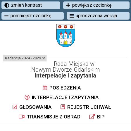
zmień kontrast
powiększ czcionkę
pomniejsz czcionkę
uproszczona wersja
Rada Miejska w
Nowym Dworze Gdańskim
Interpelacje i zapytania
POSIEDZENIA
INTERPELACJE I ZAPYTANIA
GŁOSOWANIA
REJESTR UCHWAŁ
TRANSMISJE Z OBRAD
BIP