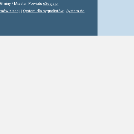
Gminy / Miasta i Powiatu
eSesja.pl
lmów z sesji
|
System dla sygnalistów
|
System do