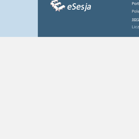
Por
Pol
spr
Lic