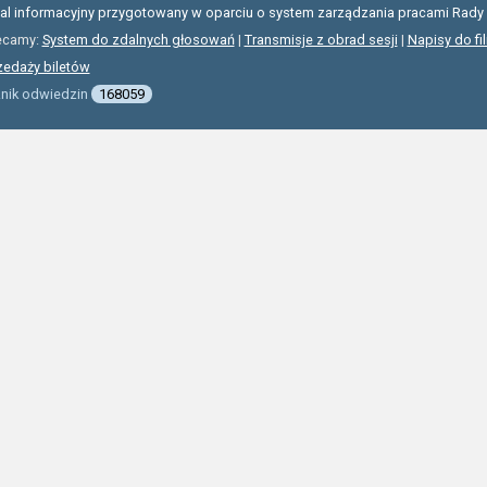
tal informacyjny przygotowany w oparciu o system zarządzania pracami Rady 
ecamy:
System do zdalnych głosowań
|
Transmisje z obrad sesji
|
Napisy do fi
zedaży biletów
znik odwiedzin
168059