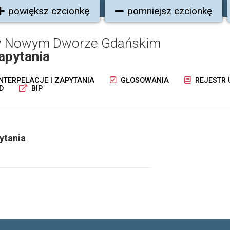
powiększ czcionkę
pomniejsz czcionkę
 w Nowym Dworze Gdańskim
zapytania
NTERPELACJE I ZAPYTANIA
GŁOSOWANIA
REJESTR
D
BIP
ytania